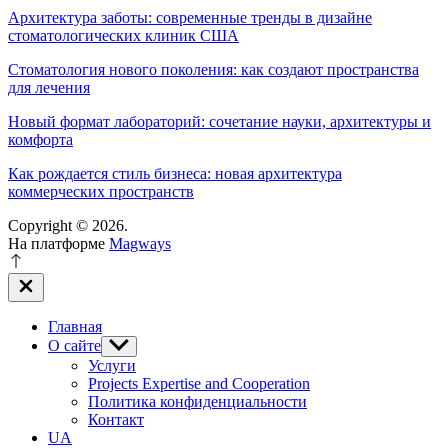
Архитектура заботы: современные тренды в дизайне
стоматологических клиник США
Стоматология нового поколения: как создают пространства
для лечения
Новый формат лабораторий: сочетание науки, архитектуры и
комфорта
Как рождается стиль бизнеса: новая архитектура
коммерческих пространств
Copyright © 2026.
На платформе
Magways
Закрыть
вне
холста
Главная
О сайте
Показывать
подменю
Услуги
Projects Expertise and Cooperation
Политика конфиденциальности
Контакт
UA