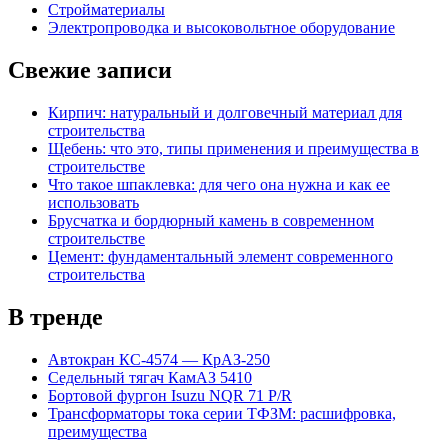
Стройматериалы
Электропроводка и высоковольтное оборудование
Свежие записи
Кирпич: натуральный и долговечный материал для
строительства
Щебень: что это, типы применения и преимущества в
строительстве
Что такое шпаклевка: для чего она нужна и как ее
использовать
Брусчатка и бордюрный камень в современном
строительстве
Цемент: фундаментальный элемент современного
строительства
В тренде
Автокран КС-4574 — КрАЗ-250
Седельный тягач КамАЗ 5410
Бортовой фургон Isuzu NQR 71 P/R
Трансформаторы тока серии ТФЗМ: расшифровка,
преимущества