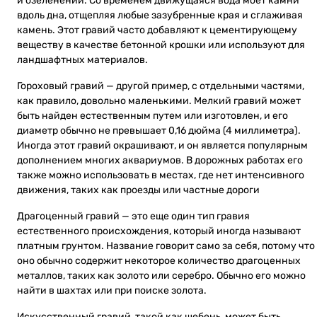
и озеленении. Со временем движущаяся вода моет камни
вдоль дна, отщепляя любые зазубренные края и сглаживая
камень. Этот гравий часто добавляют к цементирующему
веществу в качестве бетонной крошки или используют для
ландшафтных материалов.
Гороховый гравий — другой пример, с отдельными частями,
как правило, довольно маленькими. Мелкий гравий может
быть найден естественным путем или изготовлен, и его
диаметр обычно не превышает 0,16 дюйма (4 миллиметра).
Иногда этот гравий окрашивают, и он является популярным
дополнением многих аквариумов. В дорожных работах его
также можно использовать в местах, где нет интенсивного
движения, таких как проезды или частные дороги
Драгоценный гравий — это еще один тип гравия
естественного происхождения, который иногда называют
платным грунтом. Название говорит само за себя, потому что
оно обычно содержит некоторое количество драгоценных
металлов, таких как золото или серебро. Обычно его можно
найти в шахтах или при поиске золота.
Искусственный гравий, такой как щебень, может быть