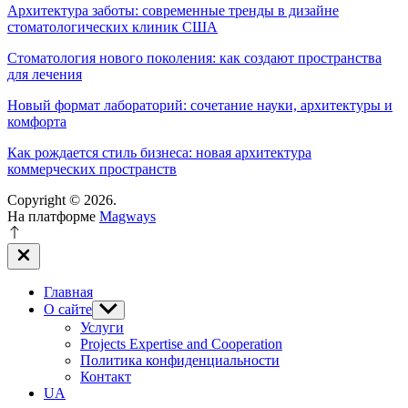
Архитектура заботы: современные тренды в дизайне
стоматологических клиник США
Стоматология нового поколения: как создают пространства
для лечения
Новый формат лабораторий: сочетание науки, архитектуры и
комфорта
Как рождается стиль бизнеса: новая архитектура
коммерческих пространств
Copyright © 2026.
На платформе
Magways
Закрыть
вне
холста
Главная
О сайте
Показывать
подменю
Услуги
Projects Expertise and Cooperation
Политика конфиденциальности
Контакт
UA