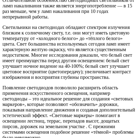
Отличительной особенностью светодиодных светильников от
ламп накаливания также является энергопотребление — в 15
раз меньше, чем у ламп накаливания при 10 годах
непрерывной работы.
Светильники на светодиодах обладают спектром излучения
близким к солнечному свету, т.е. они могут иметь цветовую
температуру от «холодного белого» до «тёплого белого»
цвета. Свет большинства используемых сегодня ламп имеет
характерную желтую окраску, что является существенным
недостатком. Многие исследования доказали, что белый свет
имеет преимущества перед другим освещением: белый свет
улучшает ночное видение на 40-100%; белый свет улучшает
цветовое восприятие (цветопередачу); увеличивает контраст
изображения и восприятия глубины пространства.
Появление светодиодов позволило расширить область
применения искусственного освещения, например
светодиоды – это идеальное решение для создания «световых
маркеров», которые позволяют «обозначить» дорожки,
показывая направление движения и создавая дополнительный
эстетический эффект. «Световые маркеры» помогают в
освещении лестниц, террас, перепадов высот, дощатых
пирсов, дорожек на земельном участке . С прежними
системами освещения подобное решение «тёмной» проблемы
было невозможно.