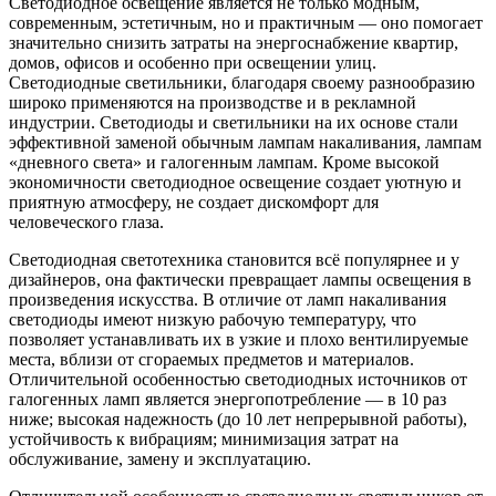
Светодиодное освещение является не только модным,
современным, эстетичным, но и практичным — оно помогает
значительно снизить затраты на энергоснабжение квартир,
домов, офисов и особенно при освещении улиц.
Светодиодные светильники, благодаря своему разнообразию
широко применяются на производстве и в рекламной
индустрии. Светодиоды и светильники на их основе стали
эффективной заменой обычным лампам накаливания, лампам
«дневного света» и галогенным лампам. Кроме высокой
экономичности светодиодное освещение создает уютную и
приятную атмосферу, не создает дискомфорт для
человеческого глаза.
Светодиодная светотехника становится всё популярнее и у
дизайнеров, она фактически превращает лампы освещения в
произведения искусства. В отличие от ламп накаливания
светодиоды имеют низкую рабочую температуру, что
позволяет устанавливать их в узкие и плохо вентилируемые
места, вблизи от сгораемых предметов и материалов.
Отличительной особенностью светодиодных источников от
галогенных ламп является энергопотребление — в 10 раз
ниже; высокая надежность (до 10 лет непрерывной работы),
устойчивость к вибрациям; минимизация затрат на
обслуживание, замену и эксплуатацию.