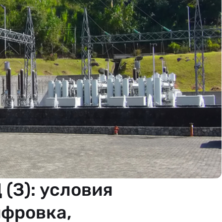
(З): условия
ифровка,