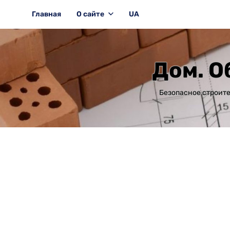
Главная
О сайте
UA
Дом. О
Безопасное строите