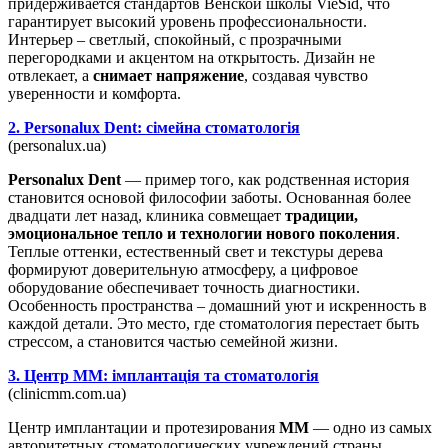
придерживается стандартов Венской школы VieSid, что
гарантирует высокий уровень профессиональности.
Интерьер – светлый, спокойный, с прозрачными
перегородками и акцентом на открытость. Дизайн не
отвлекает, а
снимает напряжение
, создавая чувство
уверенности и комфорта.
2. Personalux Dent: сімейна стоматологія
(personalux.ua)
Personalux Dent
— пример того, как родственная история
становится основой философии заботы. Основанная более
двадцати лет назад, клиника совмещает
традиции,
эмоциональное тепло и технологии нового поколения
.
Теплые оттенки, естественный свет и текстуры дерева
формируют доверительную атмосферу, а цифровое
оборудование обеспечивает точность диагностики.
Особенность пространства – домашний уют и искренность в
каждой детали. Это место, где стоматология перестает быть
стрессом, а становится частью семейной жизни.
3. Центр ММ: імплантація та стоматологія
(clinicmm.com.ua)
Центр имплантации и протезирования
ММ
— одно из самых
авторитетных стоматологических учреждений страны.