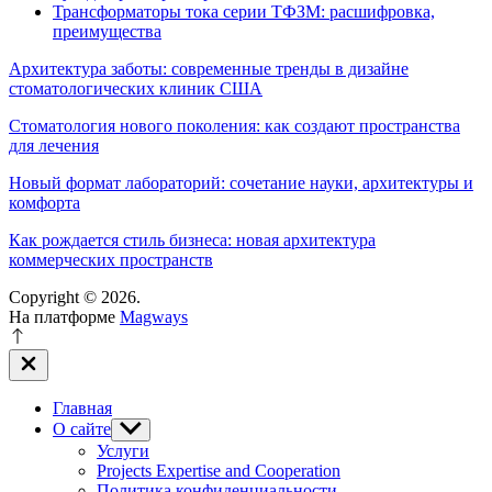
Трансформаторы тока серии ТФЗМ: расшифровка,
преимущества
Архитектура заботы: современные тренды в дизайне
стоматологических клиник США
Стоматология нового поколения: как создают пространства
для лечения
Новый формат лабораторий: сочетание науки, архитектуры и
комфорта
Как рождается стиль бизнеса: новая архитектура
коммерческих пространств
Copyright © 2026.
На платформе
Magways
Закрыть
вне
холста
Главная
О сайте
Показывать
подменю
Услуги
Projects Expertise and Cooperation
Политика конфиденциальности