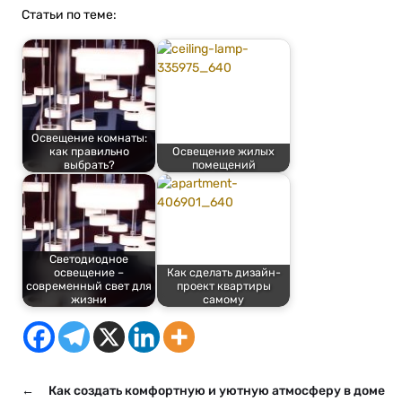
Статьи по теме:
Освещение комнаты:
как правильно
Освещение жилых
выбрать?
помещений
Светодиодное
освещение –
Как сделать дизайн-
современный свет для
проект квартиры
жизни
самому
←
Как создать комфортную и уютную атмосферу в доме