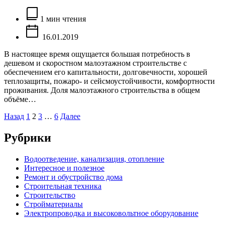
Расчётное
время
1 мин чтения
чтения
16.01.2019
В настоящее время ощущается большая потребность в
дешевом и скоростном малоэтажном строительстве с
обеспечением его капитальности, долговечности, хорошей
теплозащиты, пожаро- и сейсмоустойчивости, комфортности
проживания. Доля малоэтажного строительства в общем
объёме…
Пагинация
Назад
1
2
3
…
6
Далее
записей
Рубрики
Водоотведение, канализация, отопление
Интересное и полезное
Ремонт и обустройство дома
Строительная техника
Строительство
Стройматериалы
Электропроводка и высоковольтное оборудование