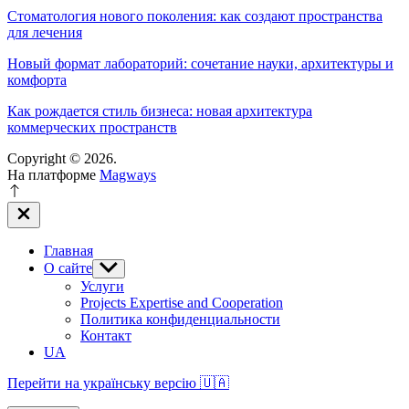
Стоматология нового поколения: как создают пространства
для лечения
Новый формат лабораторий: сочетание науки, архитектуры и
комфорта
Как рождается стиль бизнеса: новая архитектура
коммерческих пространств
Copyright © 2026.
На платформе
Magways
Закрыть
вне
холста
Главная
О сайте
Показывать
подменю
Услуги
Projects Expertise and Cooperation
Политика конфиденциальности
Контакт
UA
Перейти на українську версію 🇺🇦