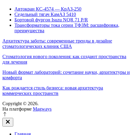
Автокран КС-4574 — КрАЗ-250
Седельный тягач КамАЗ 5410
Бортовой фургон Isuzu NQR 71 P/R
Трансформаторы тока серии ТФЗМ: расшифровка,
преимущества
Архитектура заботы: современные тренды в дизайне
стоматологических клиник США
Стоматология нового поколения: как создают пространства
для лечения
Новый формат лабораторий: сочетание науки, архитектуры и
комфорта
Как рождается стиль бизнеса: новая архитектура
коммерческих пространств
Copyright © 2026.
На платформе
Magways
Закрыть
вне
холста
Главная