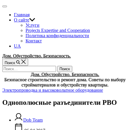
Перейти
Вне
к
холста
Главная
содержимому
О сайте
Услуги
Projects Expertise and Cooperation
Политика конфиденциальности
Контакт
UA
Дом. Обустройство. Безопасность.
Поиск
Найти:
Дом. Обустройство. Безопасность.
Безопасное строительство и ремонт дома. Советы по выбору
стройматериалов и обустройству квартиры.
Рубрики
Электропроводка и высоковольтное оборудование
Однополюсные разъединители РВО
Dob Team