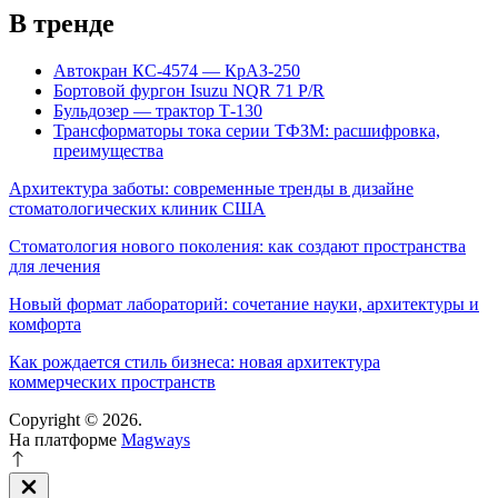
В тренде
Автокран КС-4574 — КрАЗ-250
Бортовой фургон Isuzu NQR 71 P/R
Бульдозер — трактор Т-130
Трансформаторы тока серии ТФЗМ: расшифровка,
преимущества
Архитектура заботы: современные тренды в дизайне
стоматологических клиник США
Стоматология нового поколения: как создают пространства
для лечения
Новый формат лабораторий: сочетание науки, архитектуры и
комфорта
Как рождается стиль бизнеса: новая архитектура
коммерческих пространств
Copyright © 2026.
На платформе
Magways
Закрыть