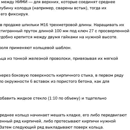
х между НИМИ — для верхних, которые соединят среднее
лубину колодца (например, сварены встык), тогда их
 его фиксируя.
 в продаже шпильки М16 трехметровой длины. Наращивать их
стигранный пруток длиной 100 мм под ключ 27 с просверленной
 удобно крепится между двумя гайками на нужной высоте.
роля применяют кольцевой шаблон.
ьца из тонкой железной проволоки, привязывая их мягкой
 через боковую поверхность кирпичного стыка, в первом ряду
 окружности 6 вставок из пористого бетона, как для
обавить жидкое стекло (1:10 по объему) и тщательно
реднее кольцо начинает мешать кладке, его либо передвигают
женный ряд кирпичей, либо протесывают кирпичи нужной
. Затем следующий ряд выкладывают поверх кольца.