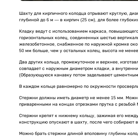
Шахту для кирпичного колодца отрывают круглую, диа
глубиной до 6 м — в кирпич (25 см), для более глубоки
Кладку ведут с использованием каркаса, повышающего 
горизонтальных колец, соединенных шестью вертика
железобетонное, снабженное по наружной кромке ок
50 мм больше, чем у остальных колец, высота не менее
Два других кольца, промежуточное и верхнее, изготав
совпадает с наружным диаметром кладки, а внутренни
(Образующуюся канавку потом заделывают цементным
В каждом кольце равномерно по окружности просверли
Стержни должны иметь диаметр не менее 15 мм. Можн
приваренными на концах отрезками прутка с резьбой 
Стержни крепят к нижнему кольцу, зажимая его между
конструкцию опускают в шахту, после чего собирают 
Можно брать стержни длиной вполовину глубины колодц